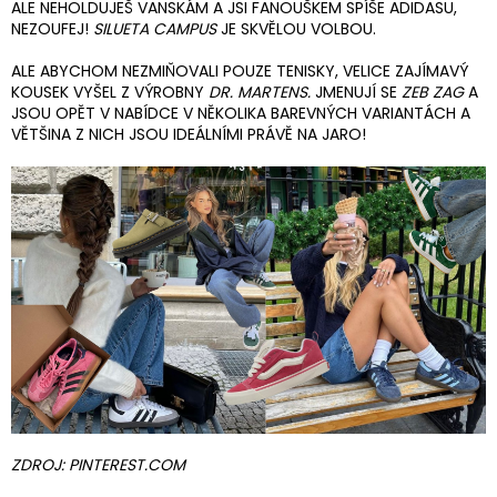
ALE NEHOLDUJEŠ VANSKÁM A JSI FANOUŠKEM SPÍŠE ADIDASU,
NEZOUFEJ!
SILUETA CAMPUS
JE SKVĚLOU VOLBOU.
ALE ABYCHOM NEZMIŇOVALI POUZE TENISKY, VELICE ZAJÍMAVÝ
KOUSEK VYŠEL Z VÝROBNY
DR. MARTENS.
JMENUJÍ SE
ZEB ZAG
A
JSOU OPĚT V NABÍDCE V NĚKOLIKA BAREVNÝCH VARIANTÁCH A
VĚTŠINA Z NICH JSOU IDEÁLNÍMI PRÁVĚ NA JARO!
ZDROJ: PINTEREST.COM