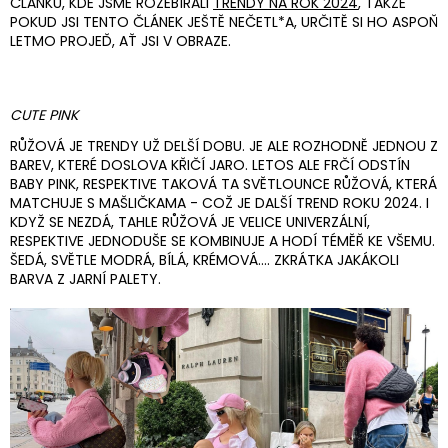
ČLÁNKU, KDE JSME ROZEBÍRALI
TRENDY NA ROK 2024
, TAKŽE
POKUD JSI TENTO ČLÁNEK JEŠTĚ NEČETL*A, URČITĚ SI HO ASPOŇ
LETMO PROJEĎ, AŤ JSI V OBRAZE.
CUTE PINK
RŮŽOVÁ JE TRENDY UŽ DELŠÍ DOBU. JE ALE ROZHODNĚ JEDNOU Z
BAREV, KTERÉ DOSLOVA KŘIČÍ JARO. LETOS ALE FRČÍ ODSTÍN
BABY PINK, RESPEKTIVE TAKOVÁ TA SVĚTLOUNCE RŮŽOVÁ, KTERÁ
MATCHUJE S MAŠLIČKAMA - COŽ JE DALŠÍ TREND ROKU 2024. I
KDYŽ SE NEZDÁ, TAHLE RŮŽOVÁ JE VELICE UNIVERZÁLNÍ,
RESPEKTIVE JEDNODUŠE SE KOMBINUJE A HODÍ TÉMĚŘ KE VŠEMU.
ŠEDÁ, SVĚTLE MODRÁ, BÍLÁ, KRÉMOVÁ.... ZKRÁTKA JAKÁKOLI
BARVA Z JARNÍ PALETY.