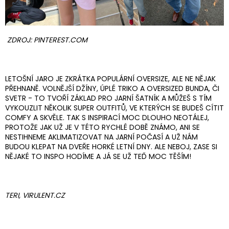
ZDROJ: PINTEREST.COM
LETOŠNÍ JARO JE ZKRÁTKA POPULÁRNÍ OVERSIZE, ALE NE NĚJAK
PŘEHNANĚ. VOLNĚJŠÍ DŽÍNY, ÚPLÉ TRIKO A OVERSIZED BUNDA, ČI
SVETR - TO TVOŘÍ ZÁKLAD PRO JARNÍ ŠATNÍK A MŮŽEŠ S TÍM
VYKOUZLIT NĚKOLIK SUPER OUTFITŮ, VE KTERÝCH SE BUDEŠ CÍTIT
COMFY A SKVĚLE. TAK S INSPIRACÍ MOC DLOUHO NEOTÁLEJ,
PROTOŽE JAK UŽ JE V TÉTO RYCHLÉ DOBĚ ZNÁMO, ANI SE
NESTIHNEME AKLIMATIZOVAT NA JARNÍ POČASÍ A UŽ NÁM
BUDOU KLEPAT NA DVEŘE HORKÉ LETNÍ DNY. ALE NEBOJ, ZASE SI
NĚJAKÉ TO INSPO HODÍME A JÁ SE UŽ TEĎ MOC TĚŠÍM!
TERI, VIRULENT.CZ