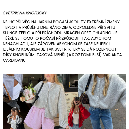
SVETŘÍK NA KNOFLÍČKY
NEJHORŠÍ VĚC NA JARNÍM POČASÍ JSOU TY EXTRÉMNÍ ZMĚNY
TEPLOT V PRŮBĚHU DNE. RÁNO ZIMA, ODPOLEDNE PŘI SVITU
SLUNCE TEPLO A PŘI PŘÍCHODU MRAČEN OPĚT CHLADNO. JE
TĚŽKÉ SE TOMUTO POČASÍ PŘIZPŮSOBIT TAK, ABYCHOM
NENACHLADLI, ALE ZÁROVEŇ ABYCHOM SE ZASE NEUPEKLI.
IDEÁLNÍM KOUSKEM JE TAK SVETR, KTERÝ SE DÁ ROZEPNOUT
DÍKY KNOFLÍKŮM. TAKOVÁ MENŠÍ (A ROZTOMILEJŠÍ) VARIANTA
CARDIGANU.