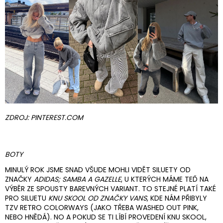
ZDROJ: PINTEREST.COM
BOTY
MINULÝ ROK JSME SNAD VŠUDE MOHLI VIDĚT SILUETY OD
ZNAČKY
ADIDAS; SAMBA A GAZELLE
, U KTERÝCH MÁME TEĎ NA
VÝBĚR ZE SPOUSTY BAREVNÝCH VARIANT. TO STEJNÉ PLATÍ TAKÉ
PRO SILUETU
KNU SKOOL OD ZNAČKY VANS
, KDE NÁM PŘIBYLY
TZV RETRO COLORWAYS (JAKO TŘEBA WASHED OUT PINK,
NEBO HNĚDÁ). NO A POKUD SE TI LÍBÍ PROVEDENÍ KNU SKOOL,