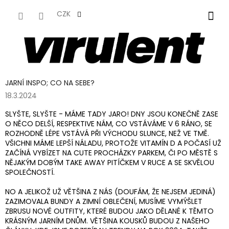
PŘEJÍT
NA
CZK
NÁKUPNÍ
OBSAH
KOŠÍK
JARNÍ INSPO; CO NA SEBE?
18.3.2024
SLYŠTE, SLYŠTE -
MÁME TADY JARO
! DNY JSOU KONEČNĚ ZASE
O NĚCO DELŠÍ, RESPEKTIVE NÁM, CO VSTÁVÁME V 6 RÁNO, SE
ROZHODNĚ LÉPE VSTÁVÁ PŘI VÝCHODU SLUNCE, NEŽ VE TMĚ.
VŠICHNI MÁME LEPŠÍ NÁLADU, PROTOŽE VITAMÍN D A POČASÍ UŽ
ZAČÍNÁ VYBÍZET NA CUTE PROCHÁZKY PARKEM, ČI PO MĚSTĚ S
NĚJAKÝM DOBÝM TAKE AWAY PITÍČKEM V RUCE A SE SKVĚLOU
SPOLEČNOSTÍ.
NO A JELIKOŽ UŽ VĚTŠINA Z NÁS (DOUFÁM, ŽE NEJSEM JEDINÁ)
ZAZIMOVALA BUNDY A ZIMNÍ OBLEČENÍ, MUSÍME VYMÝŠLET
ZBRUSU NOVÉ OUTFITY, KTERÉ BUDOU JAKO DĚLANÉ K TĚMTO
KRÁSNÝM JARNÍM DNŮM. VĚTŠINA KOUSKŮ BUDOU Z NAŠEHO