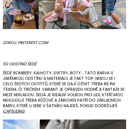
ZDROJ: PINTEREST.COM
50 ODSTÍNŮ ŠEDÉ
ŠEDÉ BOMBERY, KALHOTY, SVETRY, BOTY... TATO BARVA V
JAKÉMKOLI ODSTÍNU A MATERIÁLU JE FAKT TOP. NEBOJ SE I
CELO ŠEDÝCH OUTFITŮ, KTERÉ SE DAJÍ OŽIVIT TŘEBA BÍLÝM
TÍLKEM, ČI TRIČKEM. VARIANT JE OPRAVDU HODNĚ A FANTAZII SE
MEZE NEKLADOU. ŠEDÁ JE IDEÁLNÍ VOLBOU PRO LIDI, KTEŘÍ MOC
NEHOLDUJÍ TŘEBA RŮŽOVÉ A ZÁROVEŇ PATŘÍ DO ZÁKLADNÍCH
BAREV, KTERÉ U SEBE V ŠATNÍKU NAJDEŠ, POKUD DODRŽUJEŠ
CAPSULING
.