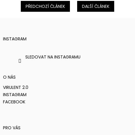
PŘEDCHOZÍ ČLÁNEK
DALŠÍ ČLÁNEK
Z
Á
P
A
T
INSTAGRAM
Í
SLEDOVAT NA INSTAGRAMU
O NÁS
VIRULENT 2.0
INSTAGRAM
FACEBOOK
PRO VÁS