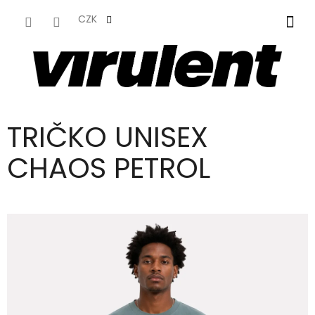
PŘEJÍT
NA
CZK
NÁKUPNÍ
OBSAH
KOŠÍK
TRIČKO UNISEX
CHAOS PETROL