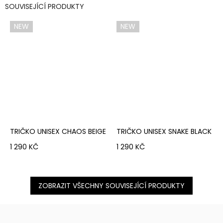
SOUVISEJÍCÍ PRODUKTY
NEW
NEW
TRIČKO UNISEX CHAOS BEIGE
TRIČKO UNISEX SNAKE BLACK
1 290 KČ
1 290 KČ
ZOBRAZIT VŠECHNY SOUVISEJÍCÍ PRODUKTY
Z
Á
P