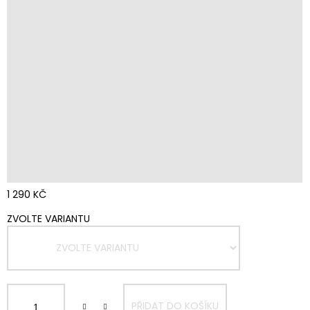
1 290 KČ
MĚRNÁ
ZVOLTE VARIANTU
CENA:
PŘIDAT DO KOŠÍKU