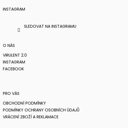
A
T
INSTAGRAM
Í
SLEDOVAT NA INSTAGRAMU
O NÁS
VIRULENT 2.0
INSTAGRAM
FACEBOOK
PRO VÁS
OBCHODNÍ PODMÍNKY
PODMÍNKY OCHRANY OSOBNÍCH ÚDAJŮ
VRÁCENÍ ZBOŽÍ A REKLAMACE