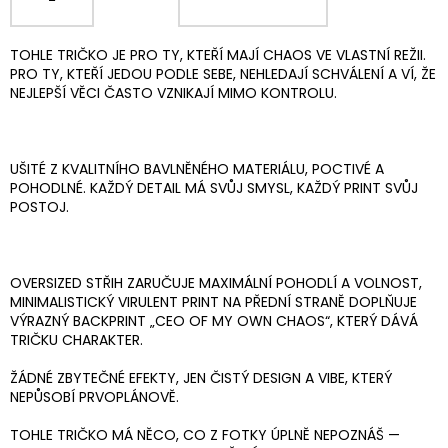
TOHLE TRIČKO JE PRO TY, KTEŘÍ MAJÍ CHAOS VE VLASTNÍ REŽII.
PRO TY, KTEŘÍ JEDOU PODLE SEBE, NEHLEDAJÍ SCHVÁLENÍ A VÍ, ŽE
NEJLEPŠÍ VĚCI ČASTO VZNIKAJÍ MIMO KONTROLU.
UŠITÉ Z KVALITNÍHO BAVLNĚNÉHO MATERIÁLU, POCTIVÉ A
POHODLNÉ. KAŽDÝ DETAIL MÁ SVŮJ SMYSL, KAŽDÝ PRINT SVŮJ
POSTOJ.
OVERSIZED STŘIH ZARUČUJE MAXIMÁLNÍ POHODLÍ A VOLNOST,
MINIMALISTICKÝ VIRULENT PRINT NA PŘEDNÍ STRANĚ DOPLŇUJE
VÝRAZNÝ BACKPRINT „CEO OF MY OWN CHAOS“, KTERÝ DÁVÁ
TRIČKU CHARAKTER.
ŽÁDNÉ ZBYTEČNÉ EFEKTY, JEN ČISTÝ DESIGN A VIBE, KTERÝ
NEPŮSOBÍ PRVOPLÁNOVĚ.
TOHLE TRIČKO MÁ NĚCO, CO Z FOTKY ÚPLNĚ NEPOZNÁŠ —