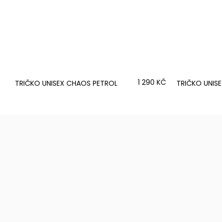
1 290 KČ
TRIČKO UNISEX CHAOS PETROL
TRIČKO UNISE
Z
Á
P
A
T
Í