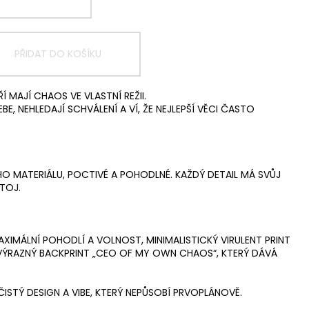
PŘIDAT DO KOŠÍKU
Í MAJÍ CHAOS VE VLASTNÍ REŽII.
BE, NEHLEDAJÍ SCHVÁLENÍ A VÍ, ŽE NEJLEPŠÍ VĚCI ČASTO
HO MATERIÁLU, POCTIVÉ A POHODLNÉ. KAŽDÝ DETAIL MÁ SVŮJ
TOJ.
XIMÁLNÍ POHODLÍ A VOLNOST, MINIMALISTICKÝ VIRULENT PRINT
 VÝRAZNÝ BACKPRINT „CEO OF MY OWN CHAOS“, KTERÝ DÁVÁ
ČISTÝ DESIGN A VIBE, KTERÝ NEPŮSOBÍ PRVOPLÁNOVĚ.