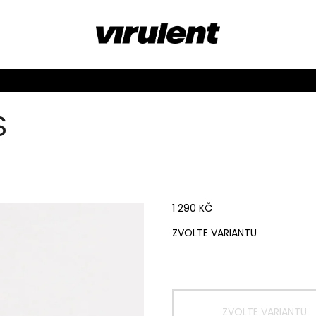
S
1 290 KČ
MĚRNÁ
ZVOLTE VARIANTU
CENA: