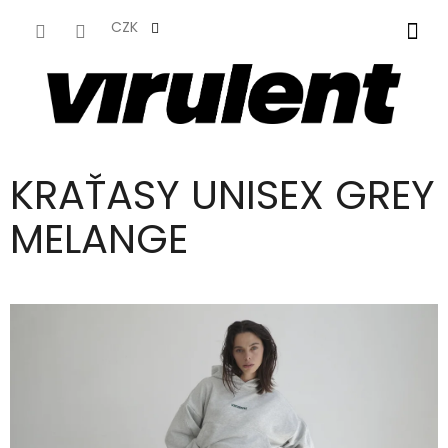
PŘEJÍT
NA
CZK
NÁKUPNÍ
OBSAH
KOŠÍK
KRAŤASY UNISEX GREY
MELANGE