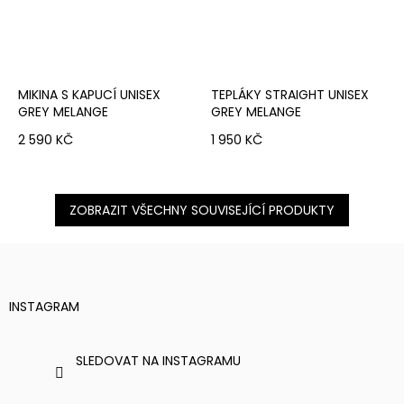
MIKINA S KAPUCÍ UNISEX
TEPLÁKY STRAIGHT UNISEX
GREY MELANGE
GREY MELANGE
2 590 KČ
1 950 KČ
ZOBRAZIT VŠECHNY SOUVISEJÍCÍ PRODUKTY
Z
Á
P
A
T
INSTAGRAM
Í
SLEDOVAT NA INSTAGRAMU