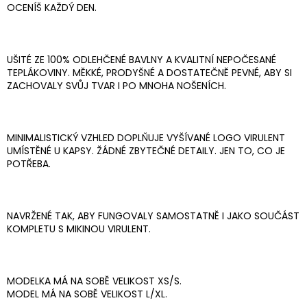
OCENÍŠ KAŽDÝ DEN.
UŠITÉ ZE 100% ODLEHČENÉ BAVLNY A KVALITNÍ NEPOČESANÉ
TEPLÁKOVINY. MĚKKÉ, PRODYŠNÉ A DOSTATEČNĚ PEVNÉ, ABY SI
ZACHOVALY SVŮJ TVAR I PO MNOHA NOŠENÍCH.
MINIMALISTICKÝ VZHLED DOPLŇUJE VYŠÍVANÉ LOGO VIRULENT
UMÍSTĚNÉ U KAPSY. ŽÁDNÉ ZBYTEČNÉ DETAILY. JEN TO, CO JE
POTŘEBA.
NAVRŽENÉ TAK, ABY FUNGOVALY SAMOSTATNĚ I JAKO SOUČÁST
KOMPLETU S MIKINOU VIRULENT.
MODELKA MÁ NA SOBĚ VELIKOST XS/S.
MODEL MÁ NA SOBĚ VELIKOST L/XL.