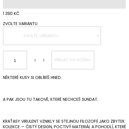
1 390 KČ
MĚRNÁ
ZVOLTE VARIANTU
CENA:
PŘIDAT DO KOŠÍKU
NĚKTERÉ KUSY SI OBLÍBÍŠ HNED.
A PAK JSOU TU TAKOVÉ, KTERÉ NECHCEŠ SUNDAT.
KRAŤASY VIRULENT VZNIKLY SE STEJNOU FILOZOFIÍ JAKO ZBYTEK
KOLEKCE — ČISTÝ DESIGN, POCTIVÝ MATERIÁL A POHODLÍ, KTERÉ