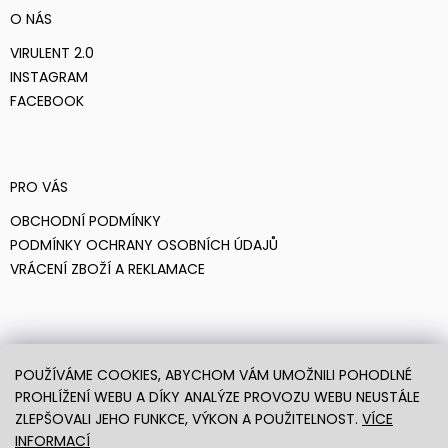
O NÁS
VIRULENT 2.0
INSTAGRAM
FACEBOOK
PRO VÁS
OBCHODNÍ PODMÍNKY
PODMÍNKY OCHRANY OSOBNÍCH ÚDAJŮ
VRÁCENÍ ZBOŽÍ A REKLAMACE
O NÁS
POUŽÍVÁME COOKIES, ABYCHOM VÁM UMOŽNILI POHODLNÉ
INFO@VIRULENT.CZ
PROHLÍŽENÍ WEBU A DÍKY ANALÝZE PROVOZU WEBU NEUSTÁLE
ZLEPŠOVALI JEHO FUNKCE, VÝKON A POUŽITELNOST.
VÍCE
INFORMACÍ