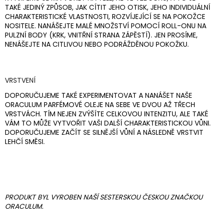
TAKÉ JEDINÝ ZPŮSOB, JAK CÍTIT JEHO OTISK, JEHO INDIVIDUÁLNÍ
CHARAKTERISTICKÉ VLASTNOSTI, ROZVÍJEJÍCÍ SE NA POKOŽCE
NOSITELE. NANÁŠEJTE MALÉ MNOŽSTVÍ POMOCÍ ROLL-ONU NA
PULZNÍ BODY (KRK, VNITŘNÍ STRANA ZÁPĚSTÍ). JEN PROSÍME,
NENÁŠEJTE NA CITLIVOU NEBO PODRÁŽDĚNOU POKOŽKU.
VRSTVENÍ
DOPORUČUJEME TAKÉ EXPERIMENTOVAT A NANÁŠET NAŠE
ORACULUM PARFÉMOVÉ OLEJE NA SEBE VE DVOU AŽ TŘECH
VRSTVÁCH. TÍM NEJEN ZVÝŠÍTE CELKOVOU INTENZITU, ALE TAKÉ
VÁM TO MŮŽE VYTVOŘIT VAŠI DALŠÍ CHARAKTERISTICKOU VŮNI.
DOPORUČUJEME ZAČÍT SE SILNĚJŠÍ VŮNÍ A NÁSLEDNĚ VRSTVIT
LEHČÍ SMĚSI.
PRODUKT BYL VYROBEN NAŠÍ SESTERSKOU ČESKOU ZNAČKOU
ORACULUM.