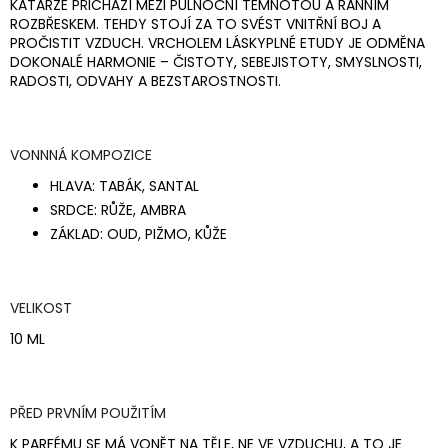
KATARZE PŘICHÁZÍ MEZI PŮLNOČNÍ TEMNOTOU A RANNÍM
ROZBŘESKEM. TEHDY STOJÍ ZA TO SVÉST VNITŘNÍ BOJ A
PROČISTIT VZDUCH. VRCHOLEM LÁSKYPLNÉ ETUDY JE ODMĚNA
DOKONALÉ HARMONIE – ČISTOTY, SEBEJISTOTY, SMYSLNOSTI,
RADOSTI, ODVAHY A BEZSTAROSTNOSTI.
VONNNÁ KOMPOZICE
HLAVA:
TABÁK, SANTAL
SRDCE:
RŮŽE, AMBRA
ZÁKLAD:
OUD, PIŽMO, KŮŽE
VELIKOST
10 ML
PŘED PRVNÍM POUŽITÍM
K PARFÉMU SE MÁ VONĚT NA TĚLE, NE VE VZDUCHU, A TO JE