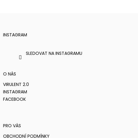
Z
Á
P
A
T
INSTAGRAM
Í
SLEDOVAT NA INSTAGRAMU
O NÁS
VIRULENT 2.0
INSTAGRAM
FACEBOOK
PRO VÁS
OBCHODNÍ PODMÍNKY