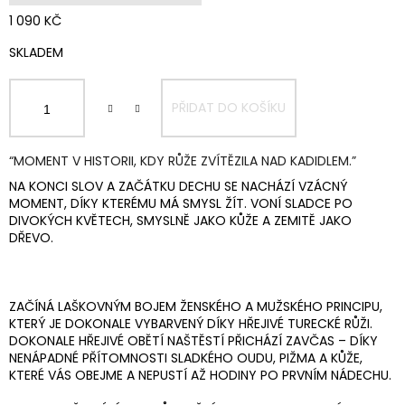
1 090 KČ
MĚRNÁ
SKLADEM
CENA:
PŘIDAT DO KOŠÍKU
“MOMENT V HISTORII, KDY RŮŽE ZVÍTĚZILA NAD KADIDLEM.”
NA KONCI SLOV A ZAČÁTKU DECHU SE NACHÁZÍ VZÁCNÝ
MOMENT, DÍKY KTERÉMU MÁ SMYSL ŽÍT. VONÍ SLADCE PO
DIVOKÝCH KVĚTECH, SMYSLNĚ JAKO KŮŽE A ZEMITĚ JAKO
DŘEVO.
ZAČÍNÁ LAŠKOVNÝM BOJEM ŽENSKÉHO A MUŽSKÉHO PRINCIPU,
KTERÝ JE DOKONALE VYBARVENÝ DÍKY HŘEJIVÉ TURECKÉ RŮŽI.
DOKONALE HŘEJIVÉ OBĚTÍ NAŠTĚSTÍ PŘICHÁZÍ ZAVČAS – DÍKY
NENÁPADNÉ PŘÍTOMNOSTI SLADKÉHO OUDU, PIŽMA A KŮŽE,
KTERÉ VÁS OBEJME A NEPUSTÍ AŽ HODINY PO PRVNÍM NÁDECHU.